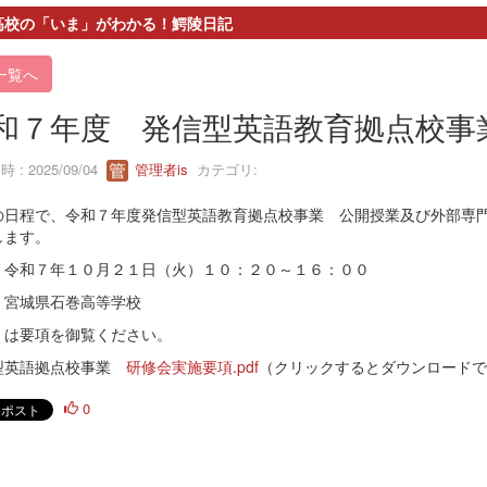
高校の「いま」がわかる！鰐陵日記
一覧へ
和７年度 発信型英語教育拠点校事
 : 2025/09/04
管理者is
カテゴリ:
の日程で、令和７年度発信型英語教育拠点校事業 公開授業及び外部専
します。
：令和７年１０月２１日（火）１０：２０～１６：００
：宮城県石巻高等学校
くは要項を御覧ください。
型英語拠点校事業
研修会実施要項.pdf
（クリックするとダウンロードで
0