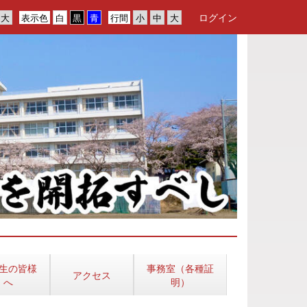
ログイン
表示色
行間
生の皆様
事務室（各種証
アクセス
へ
明）