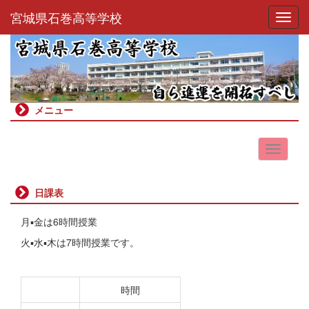
宮城県石巻高等学校
Toggl
メニュー
日課表
月▪金は6時間授業
火▪水▪木は7時間授業です。
時間