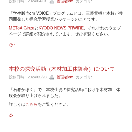
投稿日時 : 2024/04/01
管理者om
カテゴリ:
「学生版 from VOICE」プログラムとは、三菱電機と本校が共
同開発した探究学習授業パッケージのことです。
METoA Ginza
と
KYODO NEWS PRWIRE
、それぞれのウェブ
ページで詳細が紹介されています。ぜひ御覧ください。
1
本校の探究活動（木材加工体験会）について
投稿日時 : 2024/03/28
管理者om
カテゴリ:
『石巻かほく』で、本校生徒の探究活動における木材加工体
験会が取り上げられました。
詳しくは
こちら
をご覧ください。
1