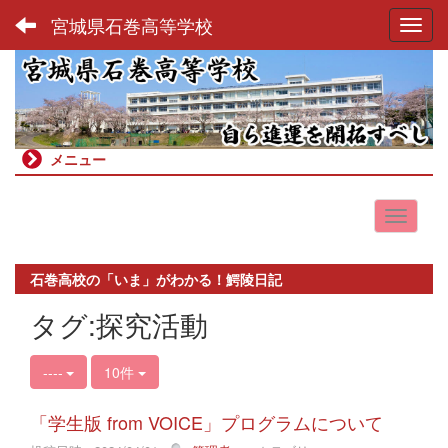
宮城県石巻高等学校
Toggl
メニュー
石巻高校の「いま」がわかる！鰐陵日記
タグ:探究活動
----
10件
「学生版 from VOICE」プログラムについて