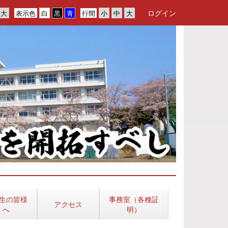
ログイン
表示色
行間
生の皆様
事務室（各種証
アクセス
へ
明）