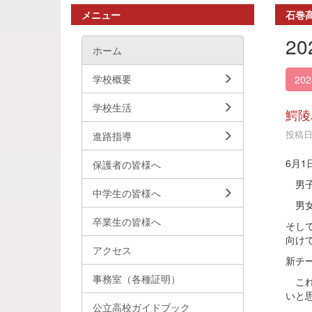
メニュー
石巻
2
ホーム
学校概要
20
学校生活
鰐陵
投稿日時
進路指導
6月
保護者の皆様へ
男子
中学生の皆様へ
男女
卒業生の皆様へ
そし
向け
アクセス
新チ
事務室（各種証明）
これ
いと
公立高校ガイドブック