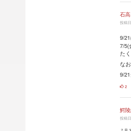
石高
投稿日時
9/
7/
たく
なお
9/
2
鰐陵
投稿日時
７月