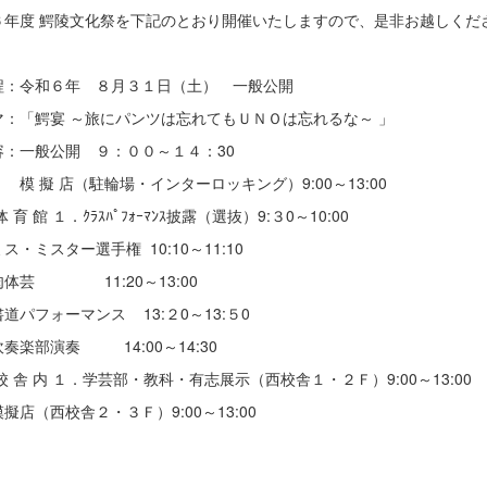
６年度 鰐陵文化祭を下記のとおり開催いたしますので、是非お越しくだ
程：令和６年 ８月３１日（土） 一般公開
ーマ：「鰐宴 ～旅にパンツは忘れても
容：一般公開 ９：００～１４：30
擬 店（駐輪場・インターロッキング）9:00～13:00
 館 １．ｸﾗｽﾊﾟﾌｫｰﾏﾝｽ披露（選抜）9:３0～10:00
ス・ミスター選手権 10:10～11:10
肉体芸 11:20～13:00
道パフォーマンス 13:２0～13:５0
奏楽部演奏 14:00～14:30
 内 １．学芸部・教科・有志展示（西校舎１・２Ｆ）9:00～13:00
擬店（西校舎２・３Ｆ）9:00～13:00