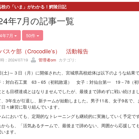
高校の「いま」がわかる！鰐陵日記
024年7月の記事一覧
24年7月
50件
バスケ部（Crocodile’s） 活動報告
 : 2024/07/19
管理者om
カテゴリ:
1日(土)～３日（月）に開催された、宮城県高校総体は以下のような結果
：対白石工業 63－65（初戦敗退） 女子：対仙台第一 19－78（
とも目標達成とはなりませんでしたが、最後まで諦めずに戦い続けま
て、3年生が引退し、新チームが始動しました。男子11名、女子9名で、
て日々練習に取り組んでいます。
ームにおいても、定期的なトレーニングも継続的に実施していく予定で
からも、「活気あるチームで、最後まで諦めない、周囲から応援しても
思います。