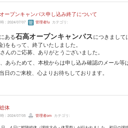
オープンキャンパス申し込み終了について
 : 2024/07/07
管理者fu
カテゴリ:
石高オープンキャンパス
21にある
につきまして
5(金)をもって、終了いたしました。
さんのご応募、ありがとうございました。
、あらためて、本校からは申し込み確認のメール等
21当日のご来校、心よりお待ちしております。
総体
 : 2024/07/05
管理者om
カテゴリ:
３日、４日に鰐陵総体（球技大会・体育祭）が行われました。初日の球