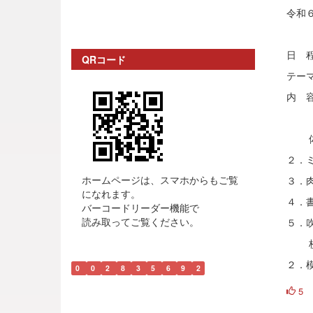
令和
日 
QRコード
テ
内 
模 
体 育
２．ミ
ホームページは、スマホからもご覧
３．
になれます。
４．書
バーコードリーダー機能で
読み取ってご覧ください。
５．吹
校 舎
２．模
0
0
2
8
3
5
6
9
2
5