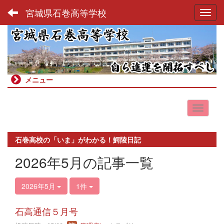
宮城県石巻高等学校
Toggl
メニュー
石巻高校の「いま」がわかる！鰐陵日記
2026年5月の記事一覧
2026年5月
1件
石高通信５月号