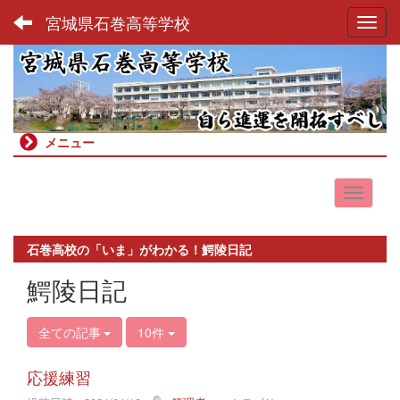
宮城県石巻高等学校
Toggl
メニュー
石巻高校の「いま」がわかる！鰐陵日記
鰐陵日記
全ての記事
10件
応援練習