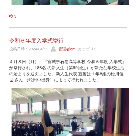
3
令和６年度入学式挙行
投稿日時 : 2024/04/11
管理者om
カテゴリ:
４月８日（月）、『宮城県石巻高等学校 令和６年度 入学式』
が挙行され、186名 の新入生（第99回生）が新たな学校生活
の始まりを迎えました。新入生代表 宣誓は１年A組の松川佳
世 さん （蛇田中出身）によって行われました。