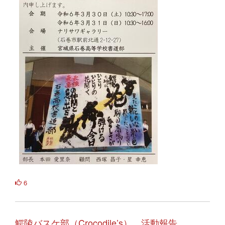
6
鰐陵バスケ部（Crocodile’s） 活動報告